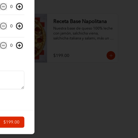
0
Receta Base Napolitana
0
Nuestra base de queso 100% leche 
con jamón, salchicha viena, 
salchicha italiana y salami, más un 
ingrediente a tu elección. ¡Un sabor 
0
tradicional con orillas de ajonjolí!
$199.00
$199.00