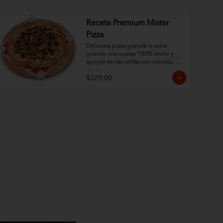
Receta Premium Mister
Pizza
Deliciosa pizza grande o extra 
grande con queso 100% leche y 
ajonjolí en las orillas con cebolla, 
salchicha italiana, pimiento morrón, 
$329.00
champiñón y chorizo.