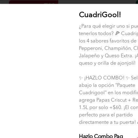
Pakete Fan
CuadriGool!
Pizza individual con 2 ingredientes, 
1/4L de Espagueti y Una Orden de 
Papas a la Francesa.
¿Para qué elegir uno si p
tenerlos todos? 🍕 Cuadri
los 4 sabores favoritos de 
$129.00
Pepperoni, Champiñón, C
Jalapeño y Queso Extra. 
queso y orilla de ajonjolí!
Paquete Pepsi
Pizza grande con 2 ingredientes a 
escoger y queso 100% leche y 
✨ ¡HAZLO COMBO! ✨ Sel
orillas con ajonjolí acompañado de 
abajo la opción "Paquete
un refresco de la familia Pepsi de 
1.5 L.
Cuadrigool" en los modifi
$219.00
agrega Papas Criscut + Re
1.5L por solo +$60. ¡El c
perfecto para el partido
directamente a tu puerta! 
Hazlo Combo Paq