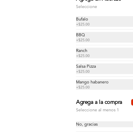
Seleccione
$237.00
Bufalo
+
$25.00
Pizza Grande de Queso
BBQ
Pizza grande de queso 100% leche 
con ajonjolí en las orillas
+
$25.00
Ranch
+
$25.00
$139.00
Salsa Pizza
+
$25.00
Mango habanero
+
$25.00
Agrega a la compra
Seleccione al menos 1
No, gracias