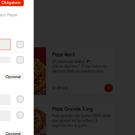
Obligatorio
sco Pepsi
Pizza 4en1
¡El dilema se acabó! 🍕✨

¿No se deciden? ¡Pidan todos los 
sabores! Disfruta nuestra nueva 
Pizza 4en1: un cuadrante de 
Opcional
Pepperoni, uno de Hawaiana, uno 
de Carne y uno de mucho quesoo. 
$189.00
¡Variedad total por solo $189!
Pizza Grande 3 Ing
Pizza grande con queso 100% leche 
con ajonjolí en las orillas y 3 
ingredientes al gusto.
Opcional