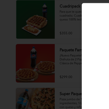
Cuadripack
Para que te quedes con el ojo 
cuadrado; Cuadripizza grande con 
queso 100% leche y ajonjolí en las 
orillas de 2 ingredientes al gusto, 
espagueti de ½ L con queso y un 
refresco de la familia Pepsi de 1.5 L.
$355.00
Paquete Familiar
¡Nuevo Paquete! 

Disfruta de 2 Pizzas Grande de 14" 
Clásica de Pepperoni y un 
refrescante Refresco de la Familia 
Pepsi.
$299.00
Super Paquete Pepsi 16"
Pizza jumbo de 16" pulgadas de 2 
ingredientes, 1/2 litro de espagueti 
con queso y refresco de cola Pepsi 