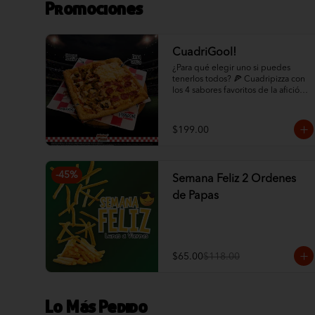
Promociones
CuadriGool!
¿Para qué elegir uno si puedes 
tenerlos todos? 🍕 Cuadripizza con 
los 4 sabores favoritos de la afición: 
Pepperoni, Champiñón, Chorizo 
con Jalapeño y Queso Extra. 
¡Abundante queso y orilla de 
$199.00
ajonjolí!

✨ ¡HAZLO COMBO! ✨ Selecciona 
abajo la opción "Paquete 
-
45
%
Semana Feliz 2 Ordenes
Cuadrigool" en los modificadores y 
agrega Papas Criscut + Refresco de 
de Papas
1.5L por solo +$60. ¡El combo 
perfecto para el partido 
directamente a tu puerta! 🛵🔥
$65.00
$118.00
Lo Más Pedido