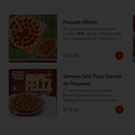
Paquete Afición
¡El combo ideal para disfrutar el 
partido! 🍕🍟 Incluye 1 Pizza Grande 
de 1 ingrediente de tu elección + 1 
Orden de Papas CrisCut.

✨ ¡MEJORA TU PAQUETE! ✨ 
$225.00
Selecciona la opción "Con Orilla 
Rellena de Queso" en los 
modificadores de abajo por solo 
+$45 pesos adicionales. (Promoción 
Semana Feliz Pizza Grande
exclusiva en la compra de este 
paquete). ¡Pídelo ya y que empiece 
de Peppeoni
el juego! 🏆
¡Tu semana acaba de mejorar! 
Mister Pizza presenta la nueva 
Semana Feliz, de Lunes a Viernes, 
donde podrás disfrutar de una Pizza 
$119.00
Grande de Pepperoni por un precio 
especial, durante todo el día, desde 
que abrimos hasta que cerramos. Es 
la excusa perfecta para darte un 
gusto sin gastar de más.