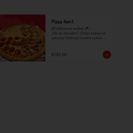
Pizza 4en1
¡El dilema se acabó! 🍕✨

¿No se deciden? ¡Pidan todos los 
sabores! Disfruta nuestra nueva 
Pizza 4en1: un cuadrante de 
Pepperoni, uno de Hawaiana, uno 
de Carne y uno de mucho quesoo. 
$189.00
¡Variedad total por solo $189!