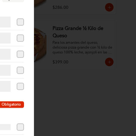
$286.00
Pizza Grande ½ Kilo de
Queso
Para los amantes del queso, 
deliciosa pizza grande con ½ kilo de 
queso 100% leche, ajonjolí en las 
orillas y dos ingredientes al gusto.
$399.00
Obligatorio