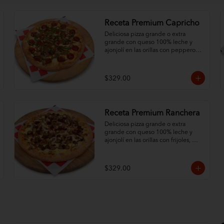
Receta Premium Capricho
Deliciosa pizza grande o extra 
grande con queso 100% leche y 
ajonjolí en las orillas con pepperoni 
de la mejor calidad y 3 ingredientes 
al gusto.
$329.00
Receta Premium Ranchera
Deliciosa pizza grande o extra 
grande con queso 100% leche y 
ajonjolí en las orillas con frijoles, 
cebolla, salchicha italiana, jalapeño y 
chorizo.
$329.00