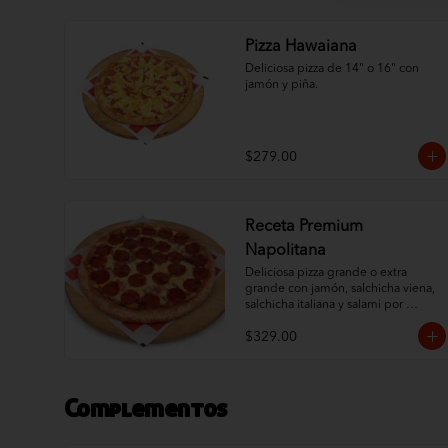
Pizza Hawaiana
Deliciosa pizza de 14" o 16" con 
jamón y piña.
$279.00
Receta Premium
Napolitana
Deliciosa pizza grande o extra 
grande con jamón, salchicha viena, 
salchicha italiana y salami por 
debajo del queso 100% leche y un 
$329.00
ingrediente al gusto. Orillas con 
ajonjolí.
Complementos