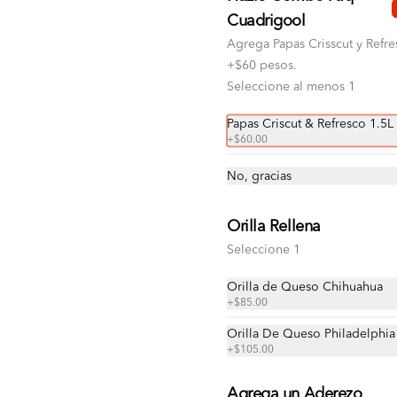
Cuadrigool
Agrega Papas Crisscut y Refre
+$60 pesos.
Seleccione al menos 1
Papas Criscut & Refresco 1.5L
+
$60.00
MisterDuo
No, gracias
Nuestro nuevo MisterDuo 
(Cuadripizza mitad y mitad con 4 
ingredientes favoritos) a solo $299 
Orilla Rellena
🍕
Seleccione 1
$299.00
Orilla de Queso Chihuahua
+
$85.00
Pizza Grande 2 Ing
Orilla De Queso Philadelphia
Pizza grande con queso 100% leche 
+
$105.00
con ajonjolí en las orillas y 2 
ingredientes al gusto.
Agrega un Aderezo