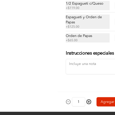
1/2 Espagueti c/Queso
+
$119.00
Espagueti y Orden de
Receta Base Mister Pizza
Papas
Disfruta de nuestra base de queso 
+
$125.00
100% leche, orillas con ajonjolí, 
cebolla, salchicha italiana, pimiento 
Orden de Papas
morrón, champiñón y chorizo. ¡Una 
combinación que resalta el sabor de 
+
$65.00
nuestro queso!
$199.00
Instrucciones especiales
Agregar