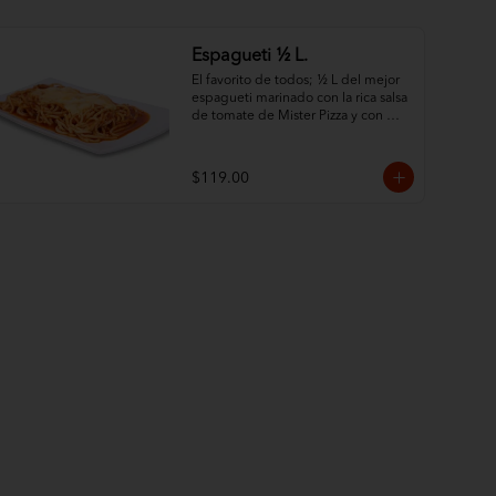
Espagueti ½ L.
El favorito de todos; ½ L del mejor 
espagueti marinado con la rica salsa 
de tomate de Mister Pizza y con 
queso 100% leche.
$119.00