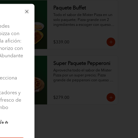
Paquete Buffet
Todo el sabor de Mister Pizza en un 
Close
solo paquete; Pizza grande con 2 
ingredientes a escoger con queso 
uedes
100% leche y ajonjolí en las orillas, 
pizza con
½ L de espagueti con queso, orden 
de papas criss cut horneadas y 
la afición:
$339.00
refresco de la familia Pepsi de 1.5L.
horizo con
¡Abundante
Super Paquete Pepperoni
Aprovecha todo el sabor de Mister 
Pizza por un super precio; Pizza 
ecciona
grande de pepperoni con queso 
100% leche y ajonjolí en las orillas, 
espagueti de ½ L con queso y 
cadores y
refresco de la familia Pepsi de 1.5 L.
$279.00
fresco de
ombo
🛵🔥