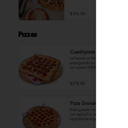
de 1.5 litros.
$355.00
Pizzas
Cuadripizza 2 Ing
La favorita de Mister Pizza, deliciosa 
pizza grande en forma cuadrada 
con queso 100% leche, ajonjolí en 
las orillas y 2 ingredientes al gusto.
$278.00
Pizza Grande 1 Ing
Pizza grande con queso 100% leche 
con ajonjolí en las orillas y 1 
ingrediente al gusto.