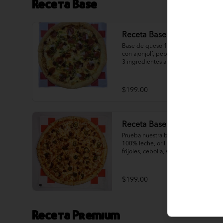
Receta Base
Receta Base Capricho
Base de queso 100% leche, orillas 
con ajonjolí, pepperoni de calidad y 
3 ingredientes a tu gusto. ¡Crea tu 
combinación ideal con nuestra base 
de queso protagonista!
$199.00
Receta Base Ranchera
Prueba nuestra base de queso 
100% leche, orillas con ajonjolí, 
frijoles, cebolla, salchicha italiana, 
jalapeño y chorizo. ¡Un toque 
ranchero que complementa nuestro 
queso!
$199.00
Receta Premium