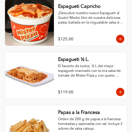
Espagueti Capricho
¡Descubre nuestro nuevo Espagueti al 
Gusto! Medio litro de nuestra deliciosa 
pasta, bañada en la inigualable salsa de 
tomate Mister Pizza, y cubierta con 
nuestro famoso queso. ¿Lo mejor? 
¡Puedes personalizarlo con tus 2 
$125.00
ingredientes favoritos! Elige entre una 
variedad de opciones frescas y sabrosas 
para crear tu combinación perfecta. ¡Un 
festín de sabor en cada bocado
Espagueti ½ L.
El favorito de todos; ½ L del mejor 
espagueti marinado con la rica salsa de 
tomate de Mister Pizza y con queso 
100% leche.
$119.00
Papas a la Francesa
Orden de 200 g de papas a la francesa 
horneadas y sazonadas con sal. Incluye 2 
sobres de salsa catsup.