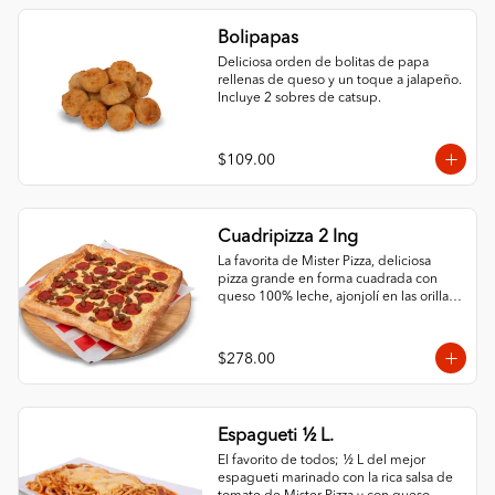
Bolipapas
Deliciosa orden de bolitas de papa 
rellenas de queso y un toque a jalapeño. 
Incluye 2 sobres de catsup.
$109.00
Cuadripizza 2 Ing
La favorita de Mister Pizza, deliciosa 
pizza grande en forma cuadrada con 
queso 100% leche, ajonjolí en las orillas 
y 2 ingredientes al gusto.
$278.00
Espagueti ½ L.
El favorito de todos; ½ L del mejor 
espagueti marinado con la rica salsa de 