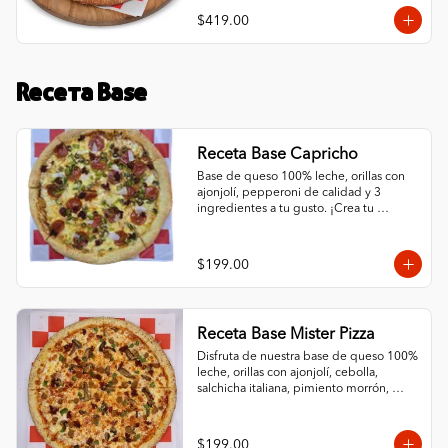
$419.00
Receta Base
Receta Base Capricho
Base de queso 100% leche, orillas con 
ajonjolí, pepperoni de calidad y 3 
ingredientes a tu gusto. ¡Crea tu 
combinación ideal con nuestra base de 
queso protagonista!
$199.00
Receta Base Mister Pizza
Disfruta de nuestra base de queso 100% 
leche, orillas con ajonjolí, cebolla, 
salchicha italiana, pimiento morrón, 
champiñón y chorizo. ¡Una combinación 
que resalta el sabor de nuestro queso!
$199.00