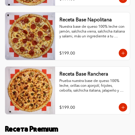
Receta Base Napolitana
Nuestra base de queso 100% leche con 
jamón, salchicha viena, salchicha italiana 
y salami, más un ingrediente a tu 
elección. ¡Un sabor tradicional con orillas 
de ajonjolí!
$199.00
Receta Base Ranchera
Prueba nuestra base de queso 100% 
leche, orillas con ajonjolí, frijoles, 
cebolla, salchicha italiana, jalapeño y 
chorizo. ¡Un toque ranchero que 
complementa nuestro queso!
$199.00
Receta Premium