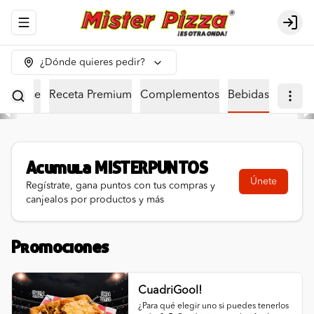
Abrir menu de navegación
Logi
¿Dónde quieres pedir?
eta Base
Receta Premium
Complementos
Bebidas
Acumula
MISTERPUNTOS
Únete
Regístrate, gana puntos con tus compras y
canjealos por productos y más
Promociones
CuadriGool!
¿Para qué elegir uno si puedes tenerlos 