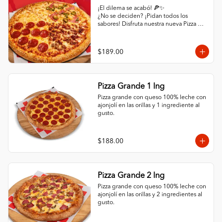
¡El dilema se acabó! 🍕✨

¿No se deciden? ¡Pidan todos los 
sabores! Disfruta nuestra nueva Pizza 
4en1: un cuadrante de Pepperoni, uno 
de Hawaiana, uno de Carne y uno de 
mucho quesoo. ¡Variedad total por solo 
$189.00
$189!
Pizza Grande 1 Ing
Pizza grande con queso 100% leche con 
ajonjolí en las orillas y 1 ingrediente al 
gusto.
$188.00
Pizza Grande 2 Ing
Pizza grande con queso 100% leche con 
ajonjolí en las orillas y 2 ingredientes al 
gusto.