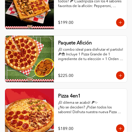
todos? 🍕 Cuadripizza con los 4 sabores 
favoritos de la afición: Pepperoni, 
Champiñón, Chorizo con Jalapeño y 
Queso Extra. ¡Abundante queso y orilla 
de ajonjolí!

$199.00
✨ ¡HAZLO COMBO! ✨ Selecciona abajo 
la opción "Paquete Cuadrigool" en los 
modificadores y agrega Papas Criscut + 
Paquete Afición
Refresco de 1.5L por solo +$60. ¡El 
combo perfecto para el partido 
¡El combo ideal para disfrutar el partido! 
directamente a tu puerta! 🛵🔥
🍕🍟 Incluye 1 Pizza Grande de 1 
ingrediente de tu elección + 1 Orden 
de Papas CrisCut.

✨ ¡MEJORA TU PAQUETE! ✨ Selecciona 
$225.00
la opción "Con Orilla Rellena de Queso" 
en los modificadores de abajo por solo 
+$45 pesos adicionales. (Promoción 
exclusiva en la compra de este 
Pizza 4en1
paquete). ¡Pídelo ya y que empiece el 
juego! 🏆
¡El dilema se acabó! 🍕✨

¿No se deciden? ¡Pidan todos los 
sabores! Disfruta nuestra nueva Pizza 
4en1: un cuadrante de Pepperoni, uno 
de Hawaiana, uno de Carne y uno de 
mucho quesoo. ¡Variedad total por solo 
$189.00
$189!