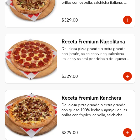
orillas con cebolla, salchicha italiana, 
pimiento morrón, champiñón y chorizo.
$329.00
Receta Premium Napolitana
Deliciosa pizza grande o extra grande 
con jamón, salchicha viena, salchicha 
italiana y salami por debajo del queso 
100% leche y un ingrediente al gusto. 
Orillas con ajonjolí.
$329.00
Receta Premium Ranchera
Deliciosa pizza grande o extra grande 
con queso 100% leche y ajonjolí en las 
orillas con frijoles, cebolla, salchicha 
italiana, jalapeño y chorizo.
$329.00