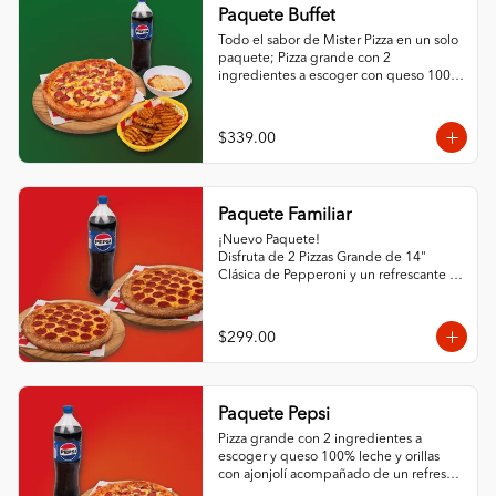
Paquete Buffet
Todo el sabor de Mister Pizza en un solo 
paquete; Pizza grande con 2 
ingredientes a escoger con queso 100% 
leche y ajonjolí en las orillas, ½ L de 
espagueti con queso, orden de papas 
criss cut horneadas y refresco de la 
$339.00
familia Pepsi de 1.5L.
Paquete Familiar
¡Nuevo Paquete! 

Disfruta de 2 Pizzas Grande de 14" 
Clásica de Pepperoni y un refrescante 
Refresco de la Familia Pepsi.
$299.00
Paquete Pepsi
Pizza grande con 2 ingredientes a 
escoger y queso 100% leche y orillas 
con ajonjolí acompañado de un refresco 
de la familia Pepsi de 1.5 L.