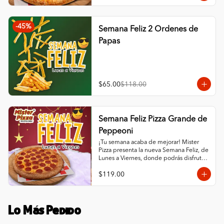
-
45
%
Semana Feliz 2 Ordenes de
Papas
$65.00
$118.00
Semana Feliz Pizza Grande de
Peppeoni
¡Tu semana acaba de mejorar! Mister 
Pizza presenta la nueva Semana Feliz, de 
Lunes a Viernes, donde podrás disfrutar 
de una Pizza Grande de Pepperoni por 
$119.00
un precio especial, durante todo el día, 
desde que abrimos hasta que cerramos. 
Es la excusa perfecta para darte un 
gusto sin gastar de más.
Lo Más Pedido