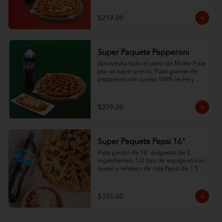
$219.00
Super Paquete Pepperoni
Aprovecha todo el sabor de Mister Pizza 
por un super precio; Pizza grande de 
pepperoni con queso 100% leche y 
ajonjolí en las orillas, espagueti de ½ L 
con queso y refresco de la familia Pepsi 
de 1.5 L.
$279.00
Super Paquete Pepsi 16"
Pizza jumbo de 16" pulgadas de 2 
ingredientes, 1/2 litro de espagueti con 
queso y refresco de cola Pepsi de 1.5 
litros.
$355.00