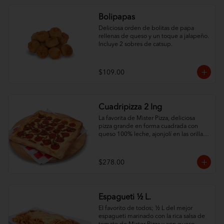
Bolipapas
Deliciosa orden de bolitas de papa 
rellenas de queso y un toque a jalapeño. 
Incluye 2 sobres de catsup.
$109.00
Cuadripizza 2 Ing
La favorita de Mister Pizza, deliciosa 
pizza grande en forma cuadrada con 
queso 100% leche, ajonjolí en las orillas 
y 2 ingredientes al gusto.
$278.00
Espagueti ½ L.
El favorito de todos; ½ L del mejor 
espagueti marinado con la rica salsa de 