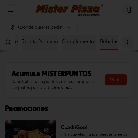
Abrir menu de navegación
Logi
¿Dónde quieres pedir?
eta Base
Receta Premium
Complementos
Bebidas
Acumula
MISTERPUNTOS
Únete
Regístrate, gana puntos con tus compras y
canjealos por productos y más
Promociones
CuadriGool!
¿Para qué elegir uno si puedes tenerlos 