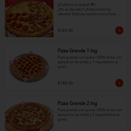
¡El dilema se acabó! 🍕✨

¿No se deciden? ¡Pidan todos los 
sabores! Disfruta nuestra nueva Pizza 
4en1: un cuadrante de Pepperoni, uno 
de Hawaiana, uno de Carne y uno de 
mucho quesoo. ¡Variedad total por solo 
$189.00
$189!
Pizza Grande 1 Ing
Pizza grande con queso 100% leche con 
ajonjolí en las orillas y 1 ingrediente al 
gusto.
$188.00
Pizza Grande 2 Ing
Pizza grande con queso 100% leche con 
ajonjolí en las orillas y 2 ingredientes al 
gusto.