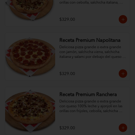
orillas con cebolla, salchicha italiana, 
pimiento morrón, champiñón y chorizo.
$329.00
Receta Premium Napolitana
Deliciosa pizza grande o extra grande 
con jamón, salchicha viena, salchicha 
italiana y salami por debajo del queso 
100% leche y un ingrediente al gusto. 
Orillas con ajonjolí.
$329.00
Receta Premium Ranchera
Deliciosa pizza grande o extra grande 
con queso 100% leche y ajonjolí en las 
orillas con frijoles, cebolla, salchicha 
italiana, jalapeño y chorizo.
$329.00