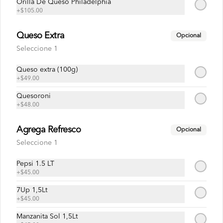
Orilla De Queso Philadelphia
Espagueti Capricho
+
$105.00
¡Descubre nuestro nuevo Espagueti al 
Gusto! Medio litro de nuestra deliciosa 
Queso Extra
Opcional
pasta, bañada en la inigualable salsa de 
tomate Mister Pizza, y cubierta con 
Seleccione 1
nuestro famoso queso. ¿Lo mejor? 
¡Puedes personalizarlo con tus 2 
$125.00
Queso extra (100g)
ingredientes favoritos! Elige entre una 
variedad de opciones frescas y sabrosas 
+
$49.00
para crear tu combinación perfecta. ¡Un 
festín de sabor en cada bocado
Quesoroni
Espagueti ½ L.
+
$48.00
El favorito de todos; ½ L del mejor 
espagueti marinado con la rica salsa de 
tomate de Mister Pizza y con queso 
Agrega Refresco
Opcional
100% leche.
Seleccione 1
$119.00
Pepsi 1.5 LT
+
$45.00
7Up 1,5Lt
Papas a la Francesa
+
$45.00
Orden de 200 g de papas a la francesa 
horneadas y sazonadas con sal. Incluye 2 
Manzanita Sol 1,5Lt
sobres de salsa catsup.