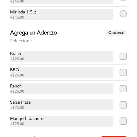
+
$45.00
Mirinda 1,5Lt
$65.00
+
$45.00
Agrega un Aderezo
Opcional
Papas crisscut
Seleccione
Orden de 250 g de papas criss cut 
horneadas.
Bufalo
+
$25.00
$99.00
BBQ
+
$25.00
Ranch
Bebidas
+
$25.00
Salsa Pizza
+
$25.00
7 Up 600 ml
Refresco sabor lima-limón de 600 ml
Mango habanero
+
$25.00