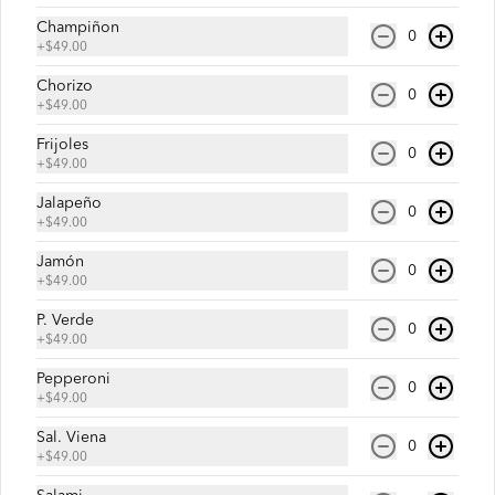
Pepsi 600 ml
Champiñon
Refresco Pepsi de 600 ml
0
+
$49.00
Chorizo
0
+
$49.00
$35.00
Frijoles
0
+
$49.00
Jalapeño
0
+
$49.00
Jamón
0
+
$49.00
P. Verde
0
+
$49.00
Pepperoni
0
+
$49.00
Conócenos
Sal. Viena
0
+
$49.00
Escríbenos
Términos y condiciones