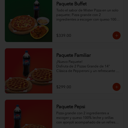
Paquete Buffet
Todo el sabor de Mister Pizza en un solo 
paquete; Pizza grande con 2 
ingredientes a escoger con queso 100% 
leche y ajonjolí en las orillas, ½ L de 
espagueti con queso, orden de papas 
criss cut horneadas y refresco de la 
$339.00
familia Pepsi de 1.5L.
Paquete Familiar
¡Nuevo Paquete! 

Disfruta de 2 Pizzas Grande de 14" 
Clásica de Pepperoni y un refrescante 
Refresco de la Familia Pepsi.
$299.00
Paquete Pepsi
Pizza grande con 2 ingredientes a 
escoger y queso 100% leche y orillas 
con ajonjolí acompañado de un refresco 
de la familia Pepsi de 1.5 L.