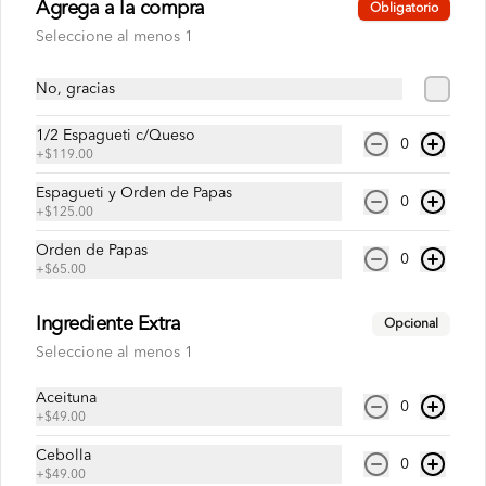
Agrega a la compra
Obligatorio
$35.00
Seleccione al menos 1
No, gracias
Manzanita Sol 600 ml
Refresco de manzana de 600 ml
1/2 Espagueti c/Queso
0
+
$119.00
Espagueti y Orden de Papas
0
+
$125.00
$39.00
Orden de Papas
0
+
$65.00
Mirinda 600 ml
Refresco de naranja de 600 ml
Ingrediente Extra
Opcional
Seleccione al menos 1
Aceituna
0
$39.00
+
$49.00
Cebolla
0
+
$49.00