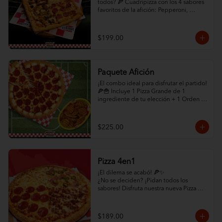
todos? 🍕 Cuadripizza con los 4 sabores 
favoritos de la afición: Pepperoni, 
Champiñón, Chorizo con Jalapeño y 
Queso Extra. ¡Abundante queso y orilla 
de ajonjolí!

$199.00
✨ ¡HAZLO COMBO! ✨ Selecciona abajo 
la opción "Paquete Cuadrigool" en los 
modificadores y agrega Papas Criscut + 
Paquete Afición
Refresco de 1.5L por solo +$60. ¡El 
combo perfecto para el partido 
¡El combo ideal para disfrutar el partido! 
directamente a tu puerta! 🛵🔥
🍕🍟 Incluye 1 Pizza Grande de 1 
ingrediente de tu elección + 1 Orden 
de Papas CrisCut.

✨ ¡MEJORA TU PAQUETE! ✨ Selecciona 
$225.00
la opción "Con Orilla Rellena de Queso" 
en los modificadores de abajo por solo 
+$45 pesos adicionales. (Promoción 
exclusiva en la compra de este 
Pizza 4en1
paquete). ¡Pídelo ya y que empiece el 
juego! 🏆
¡El dilema se acabó! 🍕✨

¿No se deciden? ¡Pidan todos los 
sabores! Disfruta nuestra nueva Pizza 
4en1: un cuadrante de Pepperoni, uno 
de Hawaiana, uno de Carne y uno de 
mucho quesoo. ¡Variedad total por solo 
$189.00
$189!