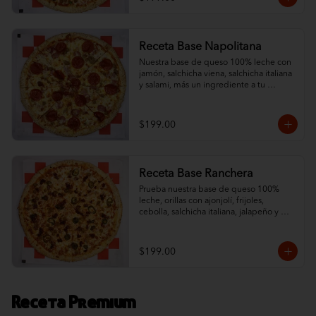
Receta Base Napolitana
Nuestra base de queso 100% leche con 
jamón, salchicha viena, salchicha italiana 
y salami, más un ingrediente a tu 
elección. ¡Un sabor tradicional con orillas 
de ajonjolí!
$199.00
Receta Base Ranchera
Prueba nuestra base de queso 100% 
leche, orillas con ajonjolí, frijoles, 
cebolla, salchicha italiana, jalapeño y 
chorizo. ¡Un toque ranchero que 
complementa nuestro queso!
$199.00
Receta Premium