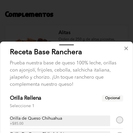
Complementos
Alitas
Orden de 250 g de alitas picositas, 
acompañadas con papas criss cut 
horneadas y un aderezo ranch.
Receta Base Ranchera
Prueba nuestra base de queso 100% leche, orillas
$205.00
con ajonjolí, frijoles, cebolla, salchicha italiana,
jalapeño y chorizo. ¡Un toque ranchero que
complementa nuestro queso!
Bolipapas
Deliciosa orden de bolitas de papa 
Orilla Rellena
rellenas de queso y un toque a jalapeño. 
Opcional
Incluye 2 sobres de catsup.
Seleccione 1
Orilla de Queso Chihuahua
$109.00
+
$85.00