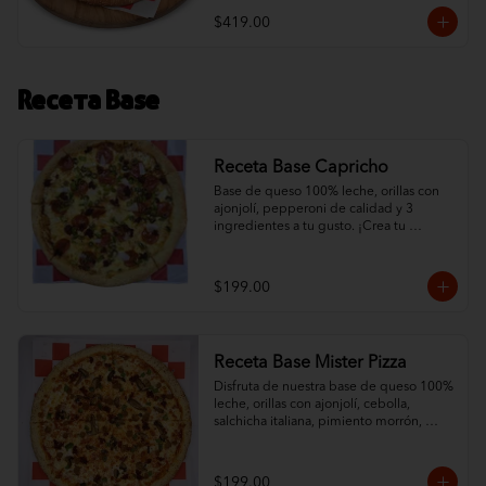
$419.00
Receta Base
Receta Base Capricho
Base de queso 100% leche, orillas con 
ajonjolí, pepperoni de calidad y 3 
ingredientes a tu gusto. ¡Crea tu 
combinación ideal con nuestra base de 
queso protagonista!
$199.00
Receta Base Mister Pizza
Disfruta de nuestra base de queso 100% 
leche, orillas con ajonjolí, cebolla, 
salchicha italiana, pimiento morrón, 
champiñón y chorizo. ¡Una combinación 
que resalta el sabor de nuestro queso!
$199.00