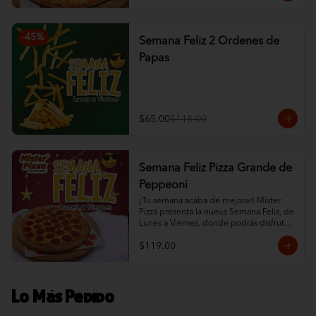
-
45
%
Semana Feliz 2 Ordenes de
Papas
$65.00
$118.00
Semana Feliz Pizza Grande de
Peppeoni
¡Tu semana acaba de mejorar! Mister 
Pizza presenta la nueva Semana Feliz, de 
Lunes a Viernes, donde podrás disfrutar 
de una Pizza Grande de Pepperoni por 
$119.00
un precio especial, durante todo el día, 
desde que abrimos hasta que cerramos. 
Es la excusa perfecta para darte un 
gusto sin gastar de más.
Lo Más Pedido