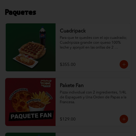
Paquetes
Cuadripack
Para que te quedes con el ojo cuadrado; 
Cuadripizza grande con queso 100% 
leche y ajonjolí en las orillas de 2 
ingredientes al gusto, espagueti de ½ L 
con queso y un refresco de la familia 
Pepsi de 1.5 L.
$355.00
Pakete Fan
Pizza individual con 2 ingredientes, 1/4L 
de Espagueti y Una Orden de Papas a la 
Francesa.
$129.00