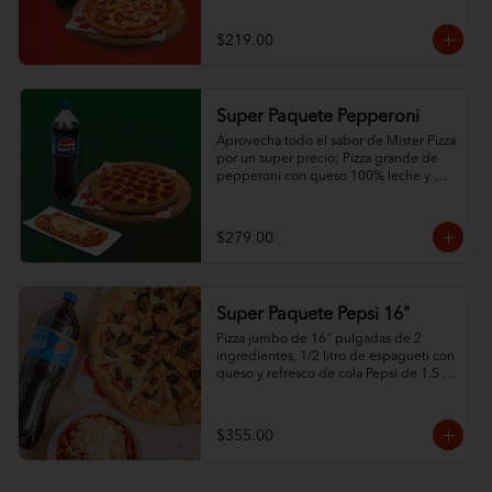
$219.00
Super Paquete Pepperoni
Aprovecha todo el sabor de Mister Pizza 
por un super precio; Pizza grande de 
pepperoni con queso 100% leche y 
ajonjolí en las orillas, espagueti de ½ L 
con queso y refresco de la familia Pepsi 
de 1.5 L.
$279.00
Super Paquete Pepsi 16"
Pizza jumbo de 16" pulgadas de 2 
ingredientes, 1/2 litro de espagueti con 
queso y refresco de cola Pepsi de 1.5 
litros.
$355.00