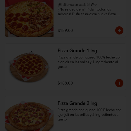
¡El dilema se acabó! 🍕✨

¿No se deciden? ¡Pidan todos los 
sabores! Disfruta nuestra nueva Pizza 
4en1: un cuadrante de Pepperoni, uno 
de Hawaiana, uno de Carne y uno de 
mucho quesoo. ¡Variedad total por solo 
$189.00
$189!
Pizza Grande 1 Ing
Pizza grande con queso 100% leche con 
ajonjolí en las orillas y 1 ingrediente al 
gusto.
$188.00
Pizza Grande 2 Ing
Pizza grande con queso 100% leche con 
ajonjolí en las orillas y 2 ingredientes al 
gusto.