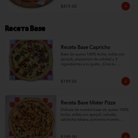
$419.00
Receta Base
Receta Base Capricho
Base de queso 100% leche, orillas con 
ajonjolí, pepperoni de calidad y 3 
ingredientes a tu gusto. ¡Crea tu 
combinación ideal con nuestra base de 
queso protagonista!
$199.00
Receta Base Mister Pizza
Disfruta de nuestra base de queso 100% 
leche, orillas con ajonjolí, cebolla, 
salchicha italiana, pimiento morrón, 
champiñón y chorizo. ¡Una combinación 
que resalta el sabor de nuestro queso!
$199.00