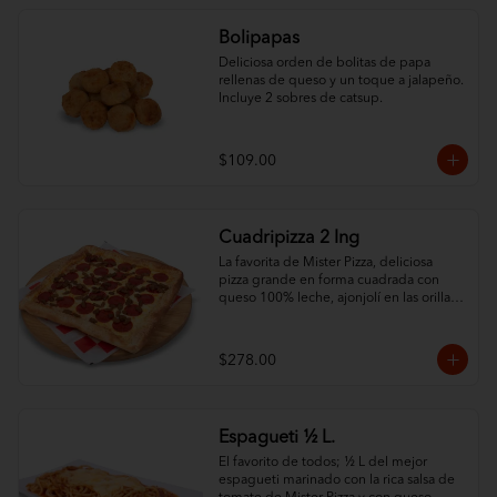
Bolipapas
Deliciosa orden de bolitas de papa 
rellenas de queso y un toque a jalapeño. 
Incluye 2 sobres de catsup.
$109.00
Cuadripizza 2 Ing
La favorita de Mister Pizza, deliciosa 
pizza grande en forma cuadrada con 
queso 100% leche, ajonjolí en las orillas 
y 2 ingredientes al gusto.
$278.00
Espagueti ½ L.
El favorito de todos; ½ L del mejor 
espagueti marinado con la rica salsa de 