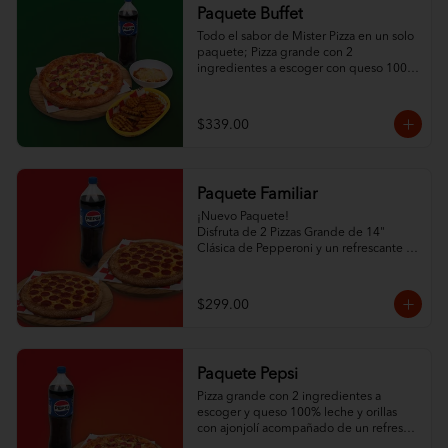
Paquete Buffet
Todo el sabor de Mister Pizza en un solo 
paquete; Pizza grande con 2 
ingredientes a escoger con queso 100% 
leche y ajonjolí en las orillas, ½ L de 
espagueti con queso, orden de papas 
criss cut horneadas y refresco de la 
$339.00
familia Pepsi de 1.5L.
Paquete Familiar
¡Nuevo Paquete! 

Disfruta de 2 Pizzas Grande de 14" 
Clásica de Pepperoni y un refrescante 
Refresco de la Familia Pepsi.
$299.00
Paquete Pepsi
Pizza grande con 2 ingredientes a 
escoger y queso 100% leche y orillas 
con ajonjolí acompañado de un refresco 
de la familia Pepsi de 1.5 L.