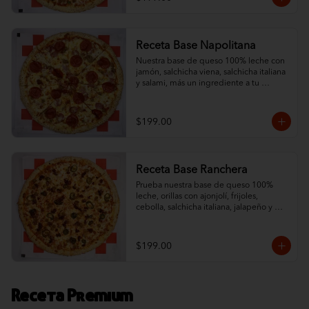
Receta Base Napolitana
Nuestra base de queso 100% leche con 
jamón, salchicha viena, salchicha italiana 
y salami, más un ingrediente a tu 
elección. ¡Un sabor tradicional con orillas 
de ajonjolí!
$199.00
Receta Base Ranchera
Prueba nuestra base de queso 100% 
leche, orillas con ajonjolí, frijoles, 
cebolla, salchicha italiana, jalapeño y 
chorizo. ¡Un toque ranchero que 
complementa nuestro queso!
$199.00
Receta Premium