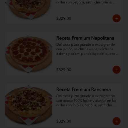
orillas con cebolla, salchicha italiana, 
pimiento morrón, champiñón y chorizo.
$329.00
Receta Premium Napolitana
Deliciosa pizza grande o extra grande 
con jamón, salchicha viena, salchicha 
italiana y salami por debajo del queso 
100% leche y un ingrediente al gusto. 
Orillas con ajonjolí.
$329.00
Receta Premium Ranchera
Deliciosa pizza grande o extra grande 
con queso 100% leche y ajonjolí en las 
orillas con frijoles, cebolla, salchicha 
italiana, jalapeño y chorizo.
$329.00