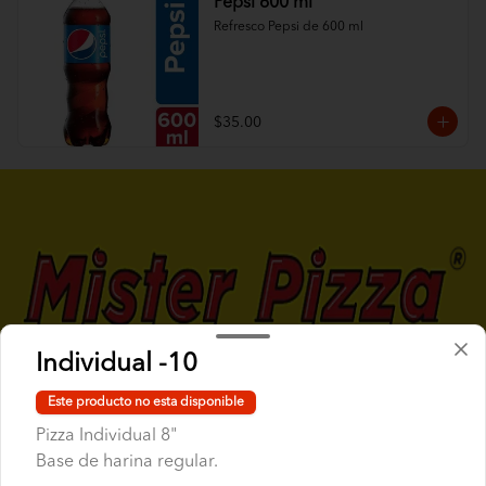
Pepsi 600 ml
Refresco Pepsi de 600 ml
$35.00
Individual -10
Conócenos
Este producto no esta disponible
Pizza Individual 8"
Escríbenos
Base de harina regular.
Términos y condiciones