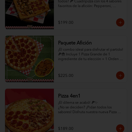
todos? 🍕 Cuadripizza con los 4 sabores 
favoritos de la afición: Pepperoni, 
Champiñón, Chorizo con Jalapeño y 
Queso Extra. ¡Abundante queso y orilla 
de ajonjolí!

$199.00
✨ ¡HAZLO COMBO! ✨ Selecciona abajo 
la opción "Paquete Cuadrigool" en los 
modificadores y agrega Papas Criscut + 
Paquete Afición
Refresco de 1.5L por solo +$60. ¡El 
combo perfecto para el partido 
¡El combo ideal para disfrutar el partido! 
directamente a tu puerta! 🛵🔥
🍕🍟 Incluye 1 Pizza Grande de 1 
ingrediente de tu elección + 1 Orden 
de Papas CrisCut.

✨ ¡MEJORA TU PAQUETE! ✨ Selecciona 
$225.00
la opción "Con Orilla Rellena de Queso" 
en los modificadores de abajo por solo 
+$45 pesos adicionales. (Promoción 
exclusiva en la compra de este 
Pizza 4en1
paquete). ¡Pídelo ya y que empiece el 
juego! 🏆
¡El dilema se acabó! 🍕✨

¿No se deciden? ¡Pidan todos los 
sabores! Disfruta nuestra nueva Pizza 
4en1: un cuadrante de Pepperoni, uno 
de Hawaiana, uno de Carne y uno de 
mucho quesoo. ¡Variedad total por solo 
$189.00
$189!