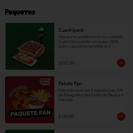
Paquetes
Cuadripack
Para que te quedes con el ojo cuadrado; 
Cuadripizza grande con queso 100% 
leche y ajonjolí en las orillas de 2 
ingredientes al gusto, espagueti de ½ L 
con queso y un refresco de la familia 
Pepsi de 1.5 L.
$355.00
Pakete Fan
Pizza individual con 2 ingredientes, 1/4L 
de Espagueti y Una Orden de Papas a la 
Francesa.
$129.00