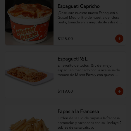
Espagueti Capricho
¡Descubre nuestro nuevo Espagueti al 
Gusto! Medio litro de nuestra deliciosa 
pasta, bañada en la inigualable salsa de 
tomate Mister Pizza, y cubierta con 
nuestro famoso queso. ¿Lo mejor? 
¡Puedes personalizarlo con tus 2 
$125.00
ingredientes favoritos! Elige entre una 
variedad de opciones frescas y sabrosas 
para crear tu combinación perfecta. ¡Un 
festín de sabor en cada bocado
Espagueti ½ L.
El favorito de todos; ½ L del mejor 
espagueti marinado con la rica salsa de 
tomate de Mister Pizza y con queso 
100% leche.
$119.00
Papas a la Francesa
Orden de 200 g de papas a la francesa 
horneadas y sazonadas con sal. Incluye 2 
sobres de salsa catsup.