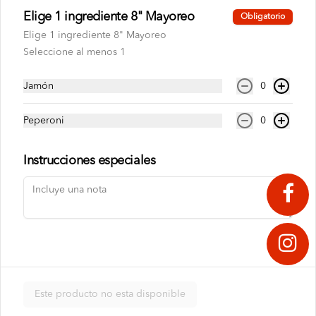
Elige 1 ingrediente 8" Mayoreo
Obligatorio
Política de privacidad
Elige 1 ingrediente 8" Mayoreo
Redes sociales
Seleccione al menos 1
Instagram
Jamón
0
Facebook
TikTok
Peperoni
0
Mi cuenta
Instrucciones especiales
Pedir
MISTERPUNTOS
Iniciar sesión
Powered by
Este producto no esta disponible