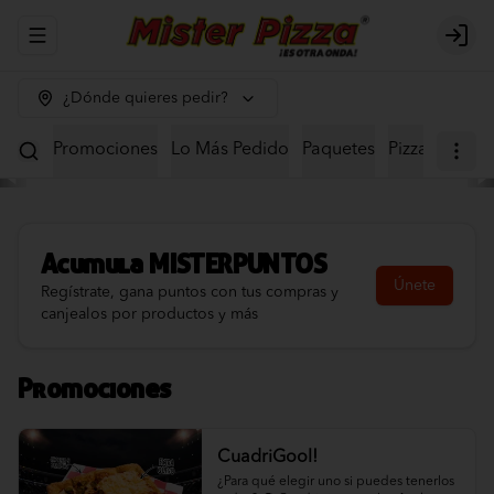
Abrir menu de navegación
Logi
¿Dónde quieres pedir?
Promociones
Lo Más Pedido
Paquetes
Pizzas
Recet
Acumula
MISTERPUNTOS
Únete
Regístrate, gana puntos con tus compras y
canjealos por productos y más
Promociones
CuadriGool!
¿Para qué elegir uno si puedes tenerlos 