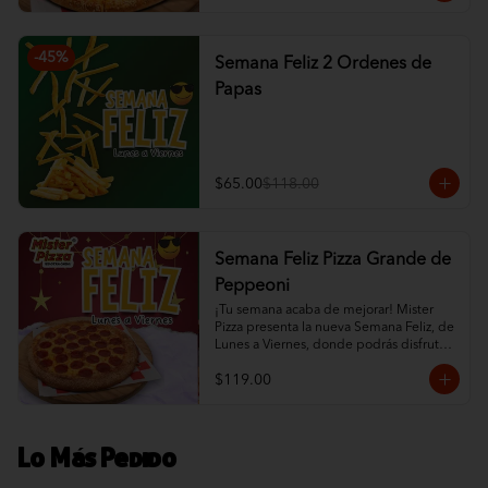
-
45
%
Semana Feliz 2 Ordenes de
Papas
$65.00
$118.00
Semana Feliz Pizza Grande de
Peppeoni
¡Tu semana acaba de mejorar! Mister 
Pizza presenta la nueva Semana Feliz, de 
Lunes a Viernes, donde podrás disfrutar 
de una Pizza Grande de Pepperoni por 
$119.00
un precio especial, durante todo el día, 
desde que abrimos hasta que cerramos. 
Es la excusa perfecta para darte un 
gusto sin gastar de más.
Lo Más Pedido