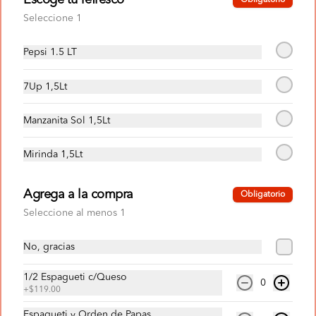
Escoge tu refresco
Obligatorio
Para que te quedes con el ojo cuadrado; 
Seleccione 1
Cuadripizza grande con queso 100% 
leche y ajonjolí en las orillas de 2 
ingredientes al gusto, espagueti de ½ L 
Pepsi 1.5 LT
con queso y un refresco de la familia 
Pepsi de 1.5 L.
$355.00
7Up 1,5Lt
Pakete Fan
Manzanita Sol 1,5Lt
Pizza individual con 2 ingredientes, 1/4L 
de Espagueti y Una Orden de Papas a la 
Mirinda 1,5Lt
Francesa.
Agrega a la compra
$129.00
Obligatorio
Seleccione al menos 1
Paquete Buffet
No, gracias
Todo el sabor de Mister Pizza en un solo 
paquete; Pizza grande con 2 
1/2 Espagueti c/Queso
0
ingredientes a escoger con queso 100% 
+
$119.00
leche y ajonjolí en las orillas, ½ L de 
espagueti con queso, orden de papas 
Espagueti y Orden de Papas