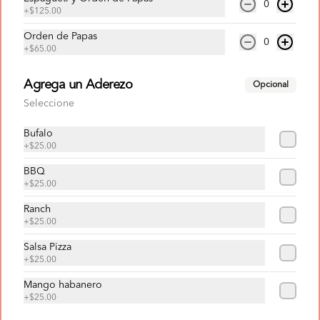
criss cut horneadas y refresco de la 
0
$339.00
+
$125.00
familia Pepsi de 1.5L.
Orden de Papas
0
+
$65.00
Paquete Familiar
¡Nuevo Paquete! 

Agrega un Aderezo
Disfruta de 2 Pizzas Grande de 14" 
Opcional
Clásica de Pepperoni y un refrescante 
Seleccione
Refresco de la Familia Pepsi.
Bufalo
$299.00
+
$25.00
BBQ
Paquete Pepsi
+
$25.00
Pizza grande con 2 ingredientes a 
Ranch
escoger y queso 100% leche y orillas 
+
$25.00
con ajonjolí acompañado de un refresco 
de la familia Pepsi de 1.5 L.
Salsa Pizza
+
$25.00
$219.00
Mango habanero
+
$25.00
Super Paquete Pepperoni