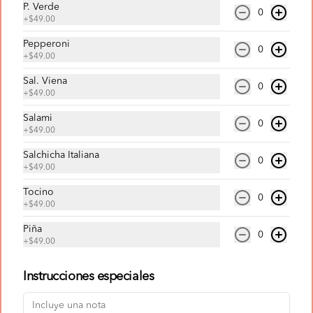
P. Verde
0
+
$49.00
Pepperoni
0
+
$49.00
Conócenos
Sal. Viena
0
+
$49.00
Escríbenos
Términos y condiciones
Salami
0
+
$49.00
Política de privacidad
Salchicha Italiana
0
Redes sociales
+
$49.00
Tocino
Instagram
0
+
$49.00
Facebook
Piña
0
TikTok
+
$49.00
Mi cuenta
Instrucciones especiales
Pedir