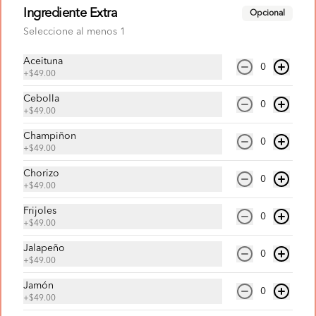
Aprovecha todo el sabor de Mister Pizza 
Ingrediente Extra
Opcional
por un super precio; Pizza grande de 
Seleccione al menos 1
pepperoni con queso 100% leche y 
ajonjolí en las orillas, espagueti de ½ L 
con queso y refresco de la familia Pepsi 
Aceituna
de 1.5 L.
0
$279.00
+
$49.00
Cebolla
0
+
$49.00
Super Paquete Pepsi 16"
Champiñon
Pizza jumbo de 16" pulgadas de 2 
0
ingredientes, 1/2 litro de espagueti con 
+
$49.00
queso y refresco de cola Pepsi de 1.5 
litros.
Chorizo
0
+
$49.00
$355.00
Frijoles
0
+
$49.00
Jalapeño
0
+
$49.00
Jamón
0
+
$49.00