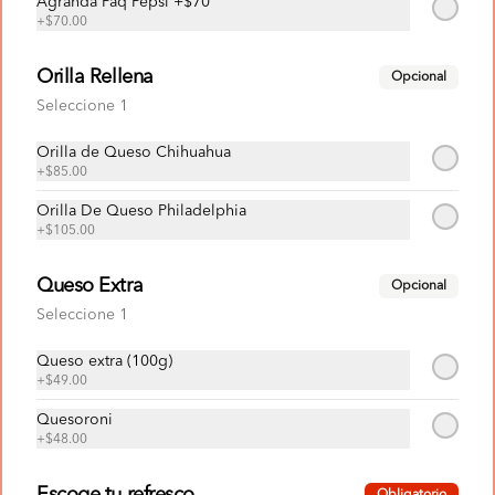
Agranda Paq Pepsi +$70
+
$70.00
Abrir menu de navegación
Logi
Orilla Rellena
Opcional
¿Dónde quieres pedir?
Seleccione 1
Paquetes
Orilla de Queso Chihuahua
+
$85.00
Orilla De Queso Philadelphia
Mister Pizza
Paquetes
+
$105.00
Acumula
MISTERPUNTOS
Queso Extra
Opcional
Únete
Seleccione 1
Regístrate, gana puntos con tus compras y
canjealos por productos y más
Queso extra (100g)
+
$49.00
Paquetes
Quesoroni
+
$48.00
Cuadripack