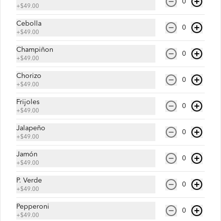
0
$199.00
+
$49.00
Cebolla
0
+
$49.00
Receta Base Ranchera
Champiñon
Prueba nuestra base de queso 100% 
0
leche, orillas con ajonjolí, frijoles, 
+
$49.00
cebolla, salchicha italiana, jalapeño y 
chorizo. ¡Un toque ranchero que 
Chorizo
0
complementa nuestro queso!
+
$49.00
$199.00
Frijoles
0
+
$49.00
Jalapeño
0
+
$49.00
Jamón
0
+
$49.00
P. Verde
0
+
$49.00
Pepperoni
0
+
$49.00