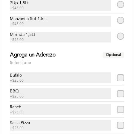
7Up 1,5Lt
+
$45.00
Abrir menu de navegación
Logi
Manzanita Sol 1,5Lt
+
$45.00
¿Dónde quieres pedir?
Mirinda 1,5Lt
+
$45.00
Receta Base
Agrega un Aderezo
Opcional
Mister Pizza
Receta Base
Seleccione
Acumula
MISTERPUNTOS
Bufalo
+
$25.00
Únete
Regístrate, gana puntos con tus compras y
BBQ
canjealos por productos y más
+
$25.00
Ranch
Receta Base
+
$25.00
Salsa Pizza
+
$25.00
Receta Base Capricho