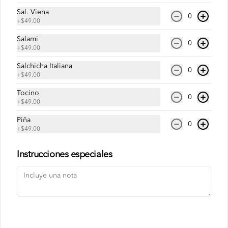
Conócenos
Sal. Viena
0
+
$49.00
Escríbenos
Términos y condiciones
Salami
0
+
$49.00
Política de privacidad
Salchicha Italiana
0
Redes sociales
+
$49.00
Tocino
Instagram
0
+
$49.00
Facebook
Piña
0
TikTok
+
$49.00
Mi cuenta
Instrucciones especiales
Pedir
MISTERPUNTOS
Iniciar sesión