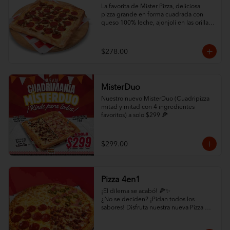
La favorita de Mister Pizza, deliciosa 
pizza grande en forma cuadrada con 
queso 100% leche, ajonjolí en las orillas 
y 2 ingredientes al gusto.
$278.00
MisterDuo
Nuestro nuevo MisterDuo (Cuadripizza 
mitad y mitad con 4 ingredientes 
favoritos) a solo $299 🍕
$299.00
Pizza 4en1
¡El dilema se acabó! 🍕✨

¿No se deciden? ¡Pidan todos los 
sabores! Disfruta nuestra nueva Pizza 
4en1: un cuadrante de Pepperoni, uno 
de Hawaiana, uno de Carne y uno de 