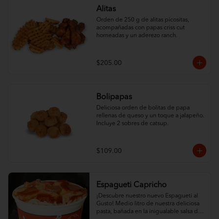
Alitas
Orden de 250 g de alitas picositas, 
acompañadas con papas criss cut 
horneadas y un aderezo ranch.
$205.00
Bolipapas
Deliciosa orden de bolitas de papa 
rellenas de queso y un toque a jalapeño. 
Incluye 2 sobres de catsup.
$109.00
Espagueti Capricho
¡Descubre nuestro nuevo Espagueti al 
Gusto! Medio litro de nuestra deliciosa 
pasta, bañada en la inigualable salsa de 