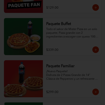
$129.00
Paquete Buffet
Todo el sabor de Mister Pizza en un solo 
paquete; Pizza grande con 2 
ingredientes a escoger con queso 100% 
leche y ajonjolí en las orillas, ½ L de 
espagueti con queso, orden de papas 
criss cut horneadas y refresco de la 
$339.00
familia Pepsi de 1.5L.
Paquete Familiar
¡Nuevo Paquete! 

Disfruta de 2 Pizzas Grande de 14" 
Clásica de Pepperoni y un refrescante 
Refresco de la Familia Pepsi.
$299.00