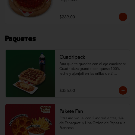
pepperoni.
$269.00
Paquetes
Cuadripack
Para que te quedes con el ojo cuadrado; 
Cuadripizza grande con queso 100% 
leche y ajonjolí en las orillas de 2 
ingredientes al gusto, espagueti de ½ L 
con queso y un refresco de la familia 
Pepsi de 1.5 L.
$355.00
Pakete Fan
Pizza individual con 2 ingredientes, 1/4L 
de Espagueti y Una Orden de Papas a la 
Francesa.