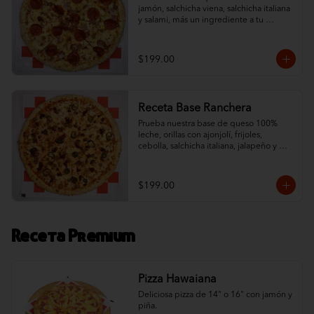
jamón, salchicha viena, salchicha italiana 
y salami, más un ingrediente a tu 
elección. ¡Un sabor tradicional con orillas 
de ajonjolí!
$199.00
Receta Base Ranchera
Prueba nuestra base de queso 100% 
leche, orillas con ajonjolí, frijoles, 
cebolla, salchicha italiana, jalapeño y 
chorizo. ¡Un toque ranchero que 
complementa nuestro queso!
$199.00
Receta Premium
Pizza Hawaiana
Deliciosa pizza de 14" o 16" con jamón y 
piña.