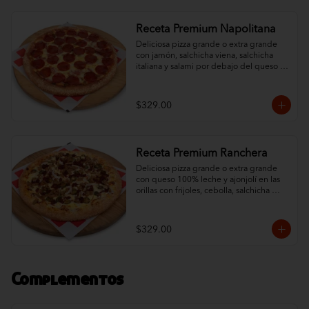
Receta Premium Napolitana
Deliciosa pizza grande o extra grande 
con jamón, salchicha viena, salchicha 
italiana y salami por debajo del queso 
100% leche y un ingrediente al gusto. 
Orillas con ajonjolí.
$329.00
Receta Premium Ranchera
Deliciosa pizza grande o extra grande 
con queso 100% leche y ajonjolí en las 
orillas con frijoles, cebolla, salchicha 
italiana, jalapeño y chorizo.
$329.00
Complementos