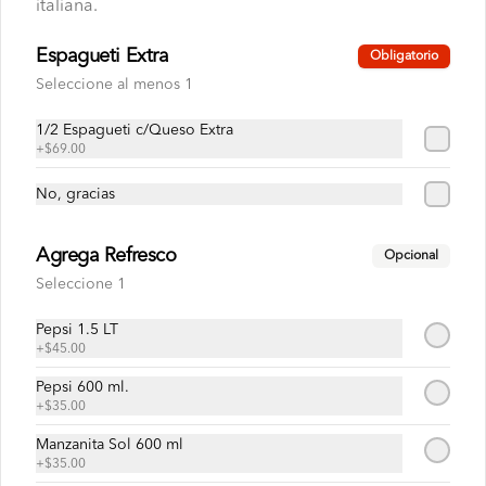
italiana.
$35.00
Espagueti Extra
Obligatorio
Seleccione al menos 1
1/2 Espagueti c/Queso Extra
+
$69.00
No, gracias
Agrega Refresco
Opcional
Seleccione 1
Conócenos
Pepsi 1.5 LT
+
$45.00
Escríbenos
Términos y condiciones
Pepsi 600 ml.
+
$35.00
Política de privacidad
Manzanita Sol 600 ml
Redes sociales
+
$35.00