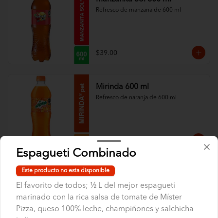
Refresco de manzana de 600 ml
$39.00
Mirinda 600 ml
Refresco de naranja de 600 ml
$39.00
Espagueti Combinado
Este producto no esta disponible
Pepsi 600 ml
El favorito de todos; ½ L del mejor espagueti
Refresco Pepsi de 600 ml
marinado con la rica salsa de tomate de Míster
Pizza, queso 100% leche, champiñones y salchicha