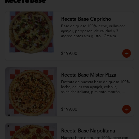
Receta Base
Receta Base Capricho
Base de queso 100% leche, orillas con 
ajonjolí, pepperoni de calidad y 3 
ingredientes a tu gusto. ¡Crea tu 
combinación ideal con nuestra base de 
queso protagonista!
$199.00
Receta Base Mister Pizza
Disfruta de nuestra base de queso 100% 
leche, orillas con ajonjolí, cebolla, 
salchicha italiana, pimiento morrón, 
champiñón y chorizo. ¡Una combinación 
que resalta el sabor de nuestro queso!
$199.00
Receta Base Napolitana
Nuestra base de queso 100% leche con 