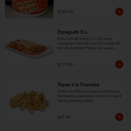
tomate Mister Pizza, y cubierta con 
nuestro famoso queso. ¿Lo mejor? 
¡Puedes personalizarlo con tus 2 
$125.00
ingredientes favoritos! Elige entre una 
variedad de opciones frescas y sabrosas 
para crear tu combinación perfecta. ¡Un 
festín de sabor en cada bocado
Espagueti ½ L.
El favorito de todos; ½ L del mejor 
espagueti marinado con la rica salsa de 
tomate de Mister Pizza y con queso 
100% leche.
$119.00
Papas a la Francesa
Orden de 200 g de papas a la francesa 
horneadas y sazonadas con sal. Incluye 2 
sobres de salsa catsup.
$65.00