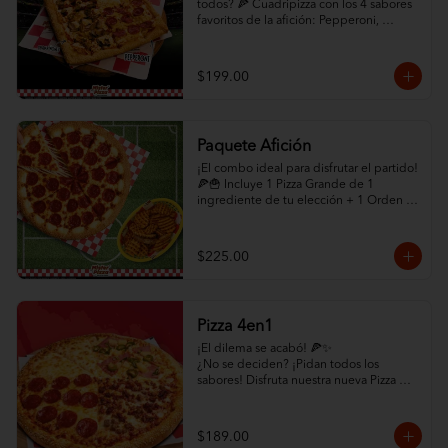
todos? 🍕 Cuadripizza con los 4 sabores 
favoritos de la afición: Pepperoni, 
Champiñón, Chorizo con Jalapeño y 
Queso Extra. ¡Abundante queso y orilla 
de ajonjolí!

$199.00
✨ ¡HAZLO COMBO! ✨ Selecciona abajo 
la opción "Paquete Cuadrigool" en los 
modificadores y agrega Papas Criscut + 
Paquete Afición
Refresco de 1.5L por solo +$60. ¡El 
combo perfecto para el partido 
¡El combo ideal para disfrutar el partido! 
directamente a tu puerta! 🛵🔥
🍕🍟 Incluye 1 Pizza Grande de 1 
ingrediente de tu elección + 1 Orden 
de Papas CrisCut.

✨ ¡MEJORA TU PAQUETE! ✨ Selecciona 
$225.00
la opción "Con Orilla Rellena de Queso" 
en los modificadores de abajo por solo 
+$45 pesos adicionales. (Promoción 
exclusiva en la compra de este 
Pizza 4en1
paquete). ¡Pídelo ya y que empiece el 
juego! 🏆
¡El dilema se acabó! 🍕✨

¿No se deciden? ¡Pidan todos los 
sabores! Disfruta nuestra nueva Pizza 
4en1: un cuadrante de Pepperoni, uno 
de Hawaiana, uno de Carne y uno de 
mucho quesoo. ¡Variedad total por solo 
$189.00
$189!