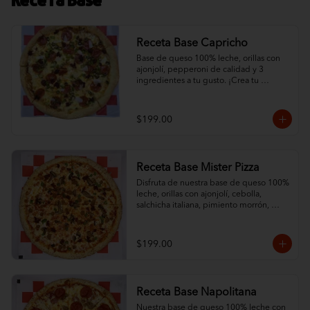
Receta Base
Receta Base Capricho
Base de queso 100% leche, orillas con 
ajonjolí, pepperoni de calidad y 3 
ingredientes a tu gusto. ¡Crea tu 
combinación ideal con nuestra base de 
queso protagonista!
$199.00
Receta Base Mister Pizza
Disfruta de nuestra base de queso 100% 
leche, orillas con ajonjolí, cebolla, 
salchicha italiana, pimiento morrón, 
champiñón y chorizo. ¡Una combinación 
que resalta el sabor de nuestro queso!
$199.00
Receta Base Napolitana
Nuestra base de queso 100% leche con 