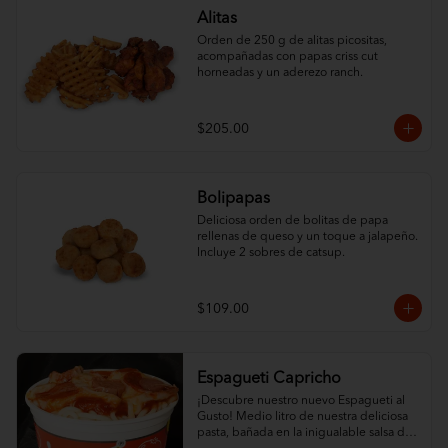
Alitas
Orden de 250 g de alitas picositas, 
acompañadas con papas criss cut 
horneadas y un aderezo ranch.
$205.00
Bolipapas
Deliciosa orden de bolitas de papa 
rellenas de queso y un toque a jalapeño. 
Incluye 2 sobres de catsup.
$109.00
Espagueti Capricho
¡Descubre nuestro nuevo Espagueti al 
Gusto! Medio litro de nuestra deliciosa 
pasta, bañada en la inigualable salsa de 