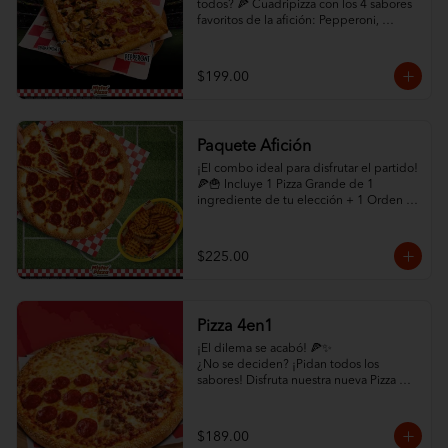
todos? 🍕 Cuadripizza con los 4 sabores 
favoritos de la afición: Pepperoni, 
Champiñón, Chorizo con Jalapeño y 
Queso Extra. ¡Abundante queso y orilla 
de ajonjolí!

$199.00
✨ ¡HAZLO COMBO! ✨ Selecciona abajo 
la opción "Paquete Cuadrigool" en los 
modificadores y agrega Papas Criscut + 
Paquete Afición
Refresco de 1.5L por solo +$60. ¡El 
combo perfecto para el partido 
¡El combo ideal para disfrutar el partido! 
directamente a tu puerta! 🛵🔥
🍕🍟 Incluye 1 Pizza Grande de 1 
ingrediente de tu elección + 1 Orden 
de Papas CrisCut.

✨ ¡MEJORA TU PAQUETE! ✨ Selecciona 
$225.00
la opción "Con Orilla Rellena de Queso" 
en los modificadores de abajo por solo 
+$45 pesos adicionales. (Promoción 
exclusiva en la compra de este 
Pizza 4en1
paquete). ¡Pídelo ya y que empiece el 
juego! 🏆
¡El dilema se acabó! 🍕✨

¿No se deciden? ¡Pidan todos los 
sabores! Disfruta nuestra nueva Pizza 
4en1: un cuadrante de Pepperoni, uno 
de Hawaiana, uno de Carne y uno de 
mucho quesoo. ¡Variedad total por solo 
$189.00
$189!