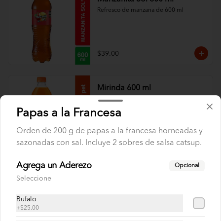
Refresco de manzana de 600 ml
$39.00
Mirinda 600 ml
Refresco de naranja de 600 ml
Papas a la Francesa
Orden de 200 g de papas a la francesa horneadas y
sazonadas con sal. Incluye 2 sobres de salsa catsup.
$39.00
Agrega un Aderezo
Opcional
Pepsi 600 ml
Seleccione
Refresco Pepsi de 600 ml
Bufalo
+
$25.00