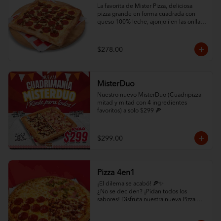
La favorita de Mister Pizza, deliciosa 
pizza grande en forma cuadrada con 
queso 100% leche, ajonjolí en las orillas 
y 2 ingredientes al gusto.
$278.00
MisterDuo
Nuestro nuevo MisterDuo (Cuadripizza 
mitad y mitad con 4 ingredientes 
favoritos) a solo $299 🍕
$299.00
Pizza 4en1
¡El dilema se acabó! 🍕✨

¿No se deciden? ¡Pidan todos los 
sabores! Disfruta nuestra nueva Pizza 
4en1: un cuadrante de Pepperoni, uno 
de Hawaiana, uno de Carne y uno de 