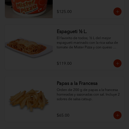
tomate Mister Pizza, y cubierta con 
nuestro famoso queso. ¿Lo mejor? 
¡Puedes personalizarlo con tus 2 
$125.00
ingredientes favoritos! Elige entre una 
variedad de opciones frescas y sabrosas 
para crear tu combinación perfecta. ¡Un 
festín de sabor en cada bocado
Espagueti ½ L.
El favorito de todos; ½ L del mejor 
espagueti marinado con la rica salsa de 
tomate de Mister Pizza y con queso 
100% leche.
$119.00
Papas a la Francesa
Orden de 200 g de papas a la francesa 
horneadas y sazonadas con sal. Incluye 2 
sobres de salsa catsup.
$65.00