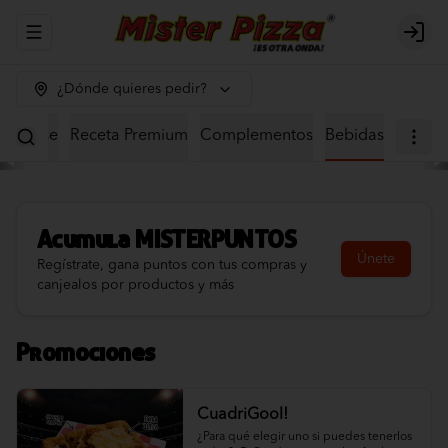
Abrir menu de navegación
Logi
¿Dónde quieres pedir?
eta Base
Receta Premium
Complementos
Bebidas
Acumula
MISTERPUNTOS
Únete
Regístrate, gana puntos con tus compras y
canjealos por productos y más
Promociones
CuadriGool!
¿Para qué elegir uno si puedes tenerlos 