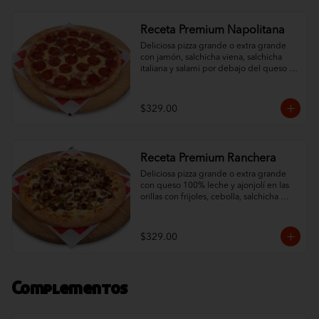
Receta Premium Napolitana
Deliciosa pizza grande o extra grande 
con jamón, salchicha viena, salchicha 
italiana y salami por debajo del queso 
100% leche y un ingrediente al gusto. 
Orillas con ajonjolí.
$329.00
Receta Premium Ranchera
Deliciosa pizza grande o extra grande 
con queso 100% leche y ajonjolí en las 
orillas con frijoles, cebolla, salchicha 
italiana, jalapeño y chorizo.
$329.00
Complementos