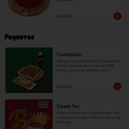
pepperoni.
$269.00
Paquetes
Cuadripack
Para que te quedes con el ojo cuadrado; 
Cuadripizza grande con queso 100% 
leche y ajonjolí en las orillas de 2 
ingredientes al gusto, espagueti de ½ L 
con queso y un refresco de la familia 
Pepsi de 1.5 L.
$355.00
Pakete Fan
Pizza individual con 2 ingredientes, 1/4L 
de Espagueti y Una Orden de Papas a la 
Francesa.