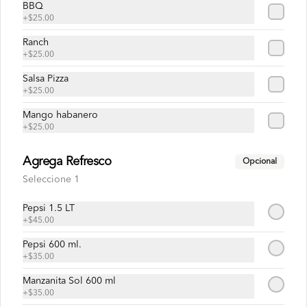
BBQ
$35.00
+
$25.00
Ranch
+
$25.00
Salsa Pizza
+
$25.00
Mango habanero
+
$25.00
Agrega Refresco
Opcional
Seleccione 1
Conócenos
Pepsi 1.5 LT
+
$45.00
Escríbenos
Términos y condiciones
Pepsi 600 ml.
+
$35.00
Política de privacidad
Manzanita Sol 600 ml
Redes sociales
+
$35.00