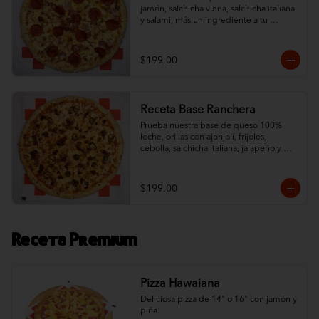
jamón, salchicha viena, salchicha italiana 
y salami, más un ingrediente a tu 
elección. ¡Un sabor tradicional con orillas 
de ajonjolí!
$199.00
Receta Base Ranchera
Prueba nuestra base de queso 100% 
leche, orillas con ajonjolí, frijoles, 
cebolla, salchicha italiana, jalapeño y 
chorizo. ¡Un toque ranchero que 
complementa nuestro queso!
$199.00
Receta Premium
Pizza Hawaiana
Deliciosa pizza de 14" o 16" con jamón y 
piña.