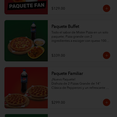
$129.00
Paquete Buffet
Todo el sabor de Mister Pizza en un solo 
paquete; Pizza grande con 2 
ingredientes a escoger con queso 100% 
leche y ajonjolí en las orillas, ½ L de 
espagueti con queso, orden de papas 
criss cut horneadas y refresco de la 
$339.00
familia Pepsi de 1.5L.
Paquete Familiar
¡Nuevo Paquete! 

Disfruta de 2 Pizzas Grande de 14" 
Clásica de Pepperoni y un refrescante 
Refresco de la Familia Pepsi.
$299.00