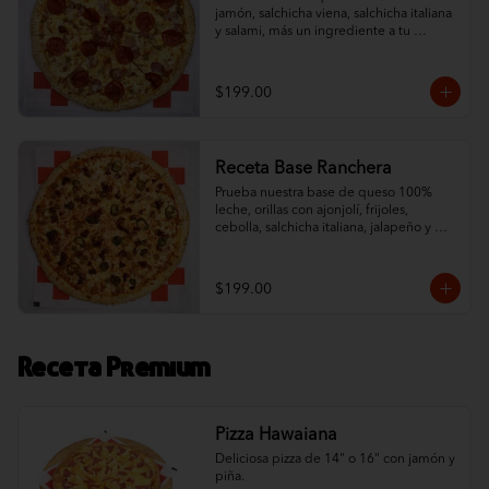
jamón, salchicha viena, salchicha italiana 
y salami, más un ingrediente a tu 
elección. ¡Un sabor tradicional con orillas 
de ajonjolí!
$199.00
Receta Base Ranchera
Prueba nuestra base de queso 100% 
leche, orillas con ajonjolí, frijoles, 
cebolla, salchicha italiana, jalapeño y 
chorizo. ¡Un toque ranchero que 
complementa nuestro queso!
$199.00
Receta Premium
Pizza Hawaiana
Deliciosa pizza de 14" o 16" con jamón y 
piña.