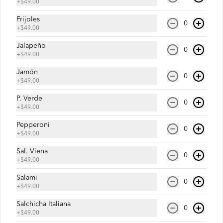
+
$49.00
$35.00
Frijoles
0
+
$49.00
Jalapeño
0
+
$49.00
Jamón
0
+
$49.00
P. Verde
0
+
$49.00
Pepperoni
0
+
$49.00
Conócenos
Sal. Viena
0
+
$49.00
Escríbenos
Términos y condiciones
Salami
0
+
$49.00
Política de privacidad
Salchicha Italiana
0
Redes sociales
+
$49.00