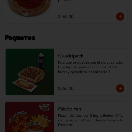
pepperoni.
$269.00
Paquetes
Cuadripack
Para que te quedes con el ojo cuadrado; 
Cuadripizza grande con queso 100% 
leche y ajonjolí en las orillas de 2 
ingredientes al gusto, espagueti de ½ L 
con queso y un refresco de la familia 
Pepsi de 1.5 L.
$355.00
Pakete Fan
Pizza individual con 2 ingredientes, 1/4L 
de Espagueti y Una Orden de Papas a la 
Francesa.