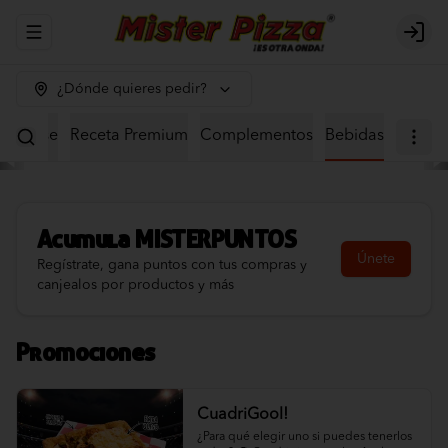
Abrir menu de navegación
Logi
¿Dónde quieres pedir?
eta Base
Receta Premium
Complementos
Bebidas
Acumula
MISTERPUNTOS
Únete
Regístrate, gana puntos con tus compras y
canjealos por productos y más
Promociones
CuadriGool!
¿Para qué elegir uno si puedes tenerlos 