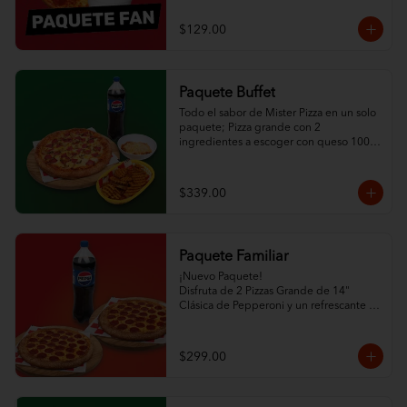
$129.00
Paquete Buffet
Todo el sabor de Mister Pizza en un solo 
paquete; Pizza grande con 2 
ingredientes a escoger con queso 100% 
leche y ajonjolí en las orillas, ½ L de 
espagueti con queso, orden de papas 
criss cut horneadas y refresco de la 
$339.00
familia Pepsi de 1.5L.
Paquete Familiar
¡Nuevo Paquete! 

Disfruta de 2 Pizzas Grande de 14" 
Clásica de Pepperoni y un refrescante 
Refresco de la Familia Pepsi.
$299.00