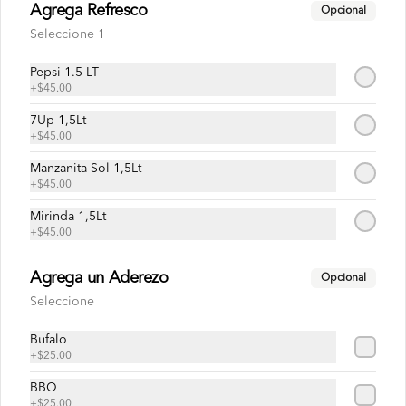
Agrega Refresco
Opcional
Papas crisscut
Seleccione 1
Orden de 250 g de papas criss cut 
horneadas.
Pepsi 1.5 LT
+
$45.00
7Up 1,5Lt
$99.00
+
$45.00
Manzanita Sol 1,5Lt
Bebidas
+
$45.00
Mirinda 1,5Lt
+
$45.00
7 Up 600 ml
Refresco sabor lima-limón de 600 ml
Agrega un Aderezo
Opcional
Seleccione
Bufalo
$35.00
+
$25.00
BBQ
Manzanita Sol 600 ml
+
$25.00