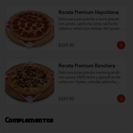
Receta Premium Napolitana
Deliciosa pizza grande o extra grande 
con jamón, salchicha viena, salchicha 
italiana y salami por debajo del queso 
100% leche y un ingrediente al gusto. 
Orillas con ajonjolí.
$329.00
Receta Premium Ranchera
Deliciosa pizza grande o extra grande 
con queso 100% leche y ajonjolí en las 
orillas con frijoles, cebolla, salchicha 
italiana, jalapeño y chorizo.
$329.00
Complementos