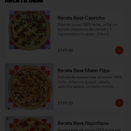
Receta Base
Receta Base Capricho
Base de queso 100% leche, orillas con 
ajonjolí, pepperoni de calidad y 3 
ingredientes a tu gusto. ¡Crea tu 
combinación ideal con nuestra base de 
queso protagonista!
$199.00
Receta Base Mister Pizza
Disfruta de nuestra base de queso 100% 
leche, orillas con ajonjolí, cebolla, 
salchicha italiana, pimiento morrón, 
champiñón y chorizo. ¡Una combinación 
que resalta el sabor de nuestro queso!
$199.00
Receta Base Napolitana
Nuestra base de queso 100% leche con 