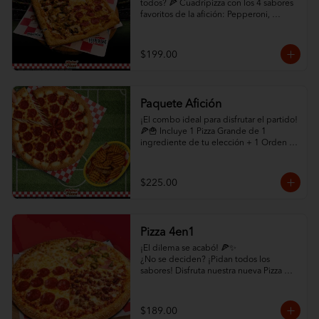
todos? 🍕 Cuadripizza con los 4 sabores 
favoritos de la afición: Pepperoni, 
Champiñón, Chorizo con Jalapeño y 
Queso Extra. ¡Abundante queso y orilla 
de ajonjolí!

$199.00
✨ ¡HAZLO COMBO! ✨ Selecciona abajo 
la opción "Paquete Cuadrigool" en los 
modificadores y agrega Papas Criscut + 
Paquete Afición
Refresco de 1.5L por solo +$60. ¡El 
combo perfecto para el partido 
¡El combo ideal para disfrutar el partido! 
directamente a tu puerta! 🛵🔥
🍕🍟 Incluye 1 Pizza Grande de 1 
ingrediente de tu elección + 1 Orden 
de Papas CrisCut.

✨ ¡MEJORA TU PAQUETE! ✨ Selecciona 
$225.00
la opción "Con Orilla Rellena de Queso" 
en los modificadores de abajo por solo 
+$45 pesos adicionales. (Promoción 
exclusiva en la compra de este 
Pizza 4en1
paquete). ¡Pídelo ya y que empiece el 
juego! 🏆
¡El dilema se acabó! 🍕✨

¿No se deciden? ¡Pidan todos los 
sabores! Disfruta nuestra nueva Pizza 
4en1: un cuadrante de Pepperoni, uno 
de Hawaiana, uno de Carne y uno de 
mucho quesoo. ¡Variedad total por solo 
$189.00
$189!