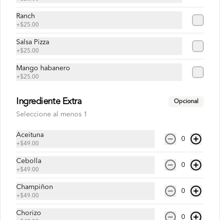
Refresco de manzana de 600 ml
Ranch
+
$25.00
Salsa Pizza
+
$25.00
$39.00
Mango habanero
+
$25.00
Mirinda 600 ml
Refresco de naranja de 600 ml
Ingrediente Extra
Opcional
Seleccione al menos 1
Aceituna
0
$39.00
+
$49.00
Cebolla
0
+
$49.00
Pepsi 600 ml
Champiñon
Refresco Pepsi de 600 ml
0
+
$49.00
Chorizo
0